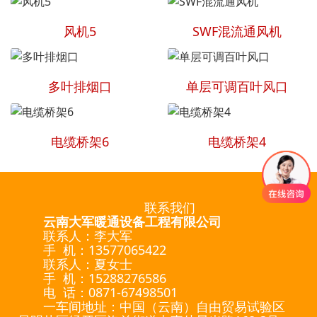
风机5
SWF混流通风机
多叶排烟口
单层可调百叶风口
电缆桥架6
电缆桥架4
联系我们
云南大军暖通设备工程有限公司
联系人：李大军
手 机：13577065422
联系人：夏女士
手 机：15288276586
电 话：0871-67498501
一车间地址：中国（云南）自由贸易试验区