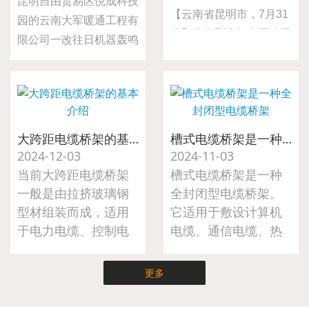
昆明自由贸易区悦成科技
【云南省昆明市，7月31
园的云南大军暖通工程有
日】为热烈庆祝中国人民
限公司一改往日机器轰鸣
解放军建军98周年，弘
的生产场景，二十名员工
扬拥军优属光荣传统，表
齐聚略显简陋的会议室，
达对退伍军人的崇高敬意
共同观看纪念中国人民抗
与深切关怀，大军暖通工
日战争暨世界反法西斯战
程于7月31日组织开展
争胜利80周年阅兵式直
大跨距电缆桥架的基本介绍
槽式电缆桥架是一种全封闭型电缆桥架
了“八一”建军节慰问退伍
2024-12-03
2024-11-03
播。
军人活动。公司总经理亲
当前大跨距电缆桥架
槽式电缆桥架是一种
自前往车间，为公司的退
一般是由拉挤玻璃钢
全封闭型电缆桥架。
伍军人送上节日的诚挚问
型材组装而成，适用
它适用于敷设计算机
候与精心准备的慰问礼
于电力电缆、控制电
电缆、通信电缆、热
品。
缆、照明电缆及配件
电偶电缆及其他高灵
等。
敏系统的控制电缆
更多
等。