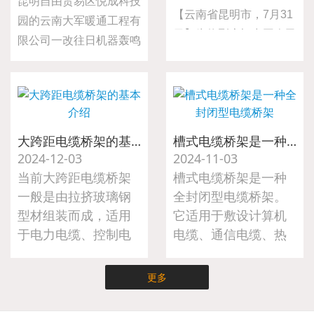
昆明自由贸易区悦成科技
【云南省昆明市，7月31
园的云南大军暖通工程有
日】为热烈庆祝中国人民
限公司一改往日机器轰鸣
解放军建军98周年，弘
的生产场景，二十名员工
扬拥军优属光荣传统，表
齐聚略显简陋的会议室，
达对退伍军人的崇高敬意
共同观看纪念中国人民抗
与深切关怀，大军暖通工
日战争暨世界反法西斯战
程于7月31日组织开展
争胜利80周年阅兵式直
大跨距电缆桥架的基本介绍
槽式电缆桥架是一种全封闭型电缆桥架
了“八一”建军节慰问退伍
2024-12-03
2024-11-03
播。
军人活动。公司总经理亲
当前大跨距电缆桥架
槽式电缆桥架是一种
自前往车间，为公司的退
一般是由拉挤玻璃钢
全封闭型电缆桥架。
伍军人送上节日的诚挚问
型材组装而成，适用
它适用于敷设计算机
候与精心准备的慰问礼
于电力电缆、控制电
电缆、通信电缆、热
品。
缆、照明电缆及配件
电偶电缆及其他高灵
等。
敏系统的控制电缆
更多
等。