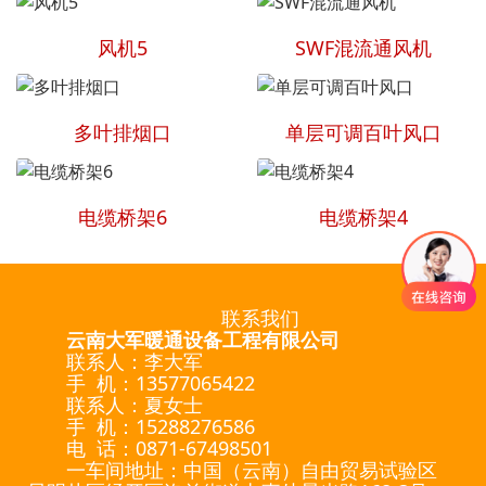
风机5
SWF混流通风机
多叶排烟口
单层可调百叶风口
电缆桥架6
电缆桥架4
联系我们
云南大军暖通设备工程有限公司
联系人：李大军
手 机：13577065422
联系人：夏女士
手 机：15288276586
电 话：0871-67498501
一车间地址：中国（云南）自由贸易试验区